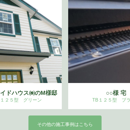
イドハウス㈱のM様邸
○○様 宅
１２５型 グリーン
TB１２５型 ブ
その他の施工事例はこちら