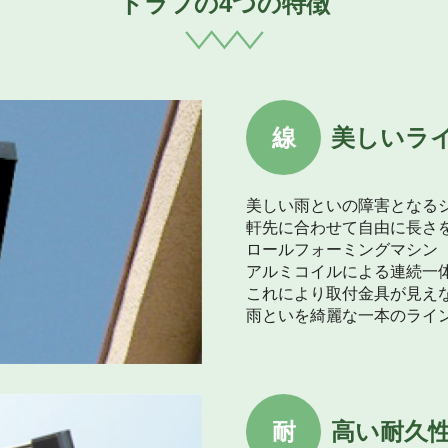
トラフの4つの特徴
線
美しいラ
美しい雨といの障害となる
軒先に合わせて自由に長さ
ロールフォーミングマシン
アルミコイルによる連続一
これにより取付金具が見え
雨といを綺麗な一本のライ
耐
高い耐久