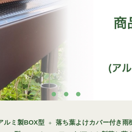
アルミ製BOX型
落ち葉よけカバー付き雨
＋