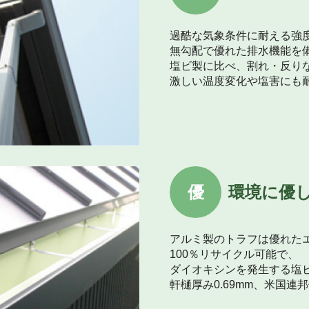
過酷な気象条件に耐える強
無勾配で優れた排水機能を
塩ビ製に比べ、割れ・反り
激しい温度変化や塩害にも
優
環境に優
アルミ製のトラフは優れた
100％リサイクル可能で、
ダイオキシンを発生する塩
軒樋厚み0.69mm、米国連